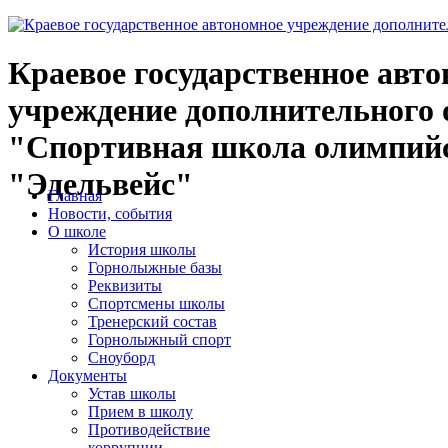
Краевое государственное авт
учреждение дополнительного 
"Спортивная школа олимпийс
"Эдельвейс"
Главная
Новости, события
О школе
История школы
Горнолыжные базы
Реквизиты
Спортсмены школы
Тренерский состав
Горнолыжный спорт
Сноуборд
Документы
Устав школы
Прием в школу
Противодействие
коррупции