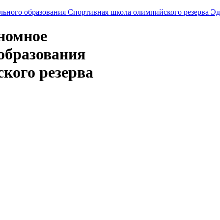
ономное
образования
кого резерва