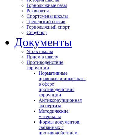
Горнолыжные базы
Реквизиты
Спортсмены школы
Тренерский состав
Горнолыжный спорт
Сноуборд
Документы
Устав школы
Прием в школу
Противодействие
коррупции
Нормативные
правовые и иные акты
в сфере
противодействия
коррупции
Антикоррупционная
экспертиза
Методические
материалы
Формы документов,
связанных с
противодействием