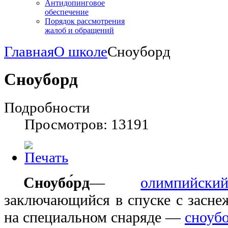
Антидопинговое
обеспечение
Порядок рассмотрения
жалоб и обращений
Главная
О школе
Сноуборд
Сноуборд
Подробности
Просмотров: 13191
Сноубо́рд
—
олимпийс
заключающийся в спуске с засн
на специальном снаряде —
сноуб