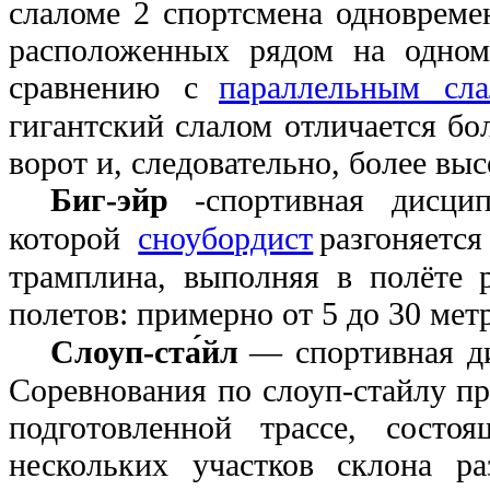
слаломе 2 спортсмена одновреме
расположенных рядом на одном
сравнению с
параллельным сл
гигантский слалом отличается б
ворот и, следовательно, более вы
Биг-эйр
-
спортивная дисци
которой
сноубордист
разгоняется
трамплина, выполняя в полёте 
полетов: примерно от 5 до 30 мет
Слоуп-ста́йл
— спортивная д
Соревнования по слоуп-стайлу пр
подготовленной трассе, состо
нескольких участков склона р