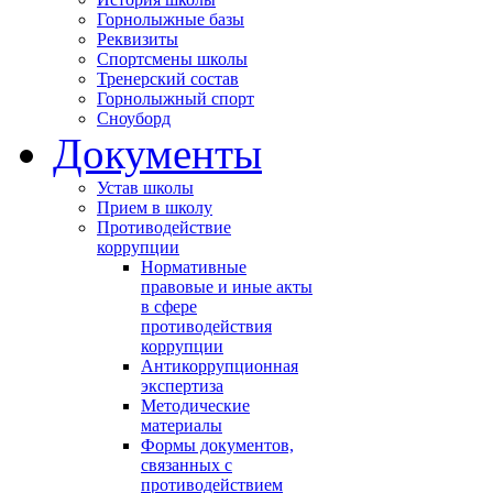
Горнолыжные базы
Реквизиты
Спортсмены школы
Тренерский состав
Горнолыжный спорт
Сноуборд
Документы
Устав школы
Прием в школу
Противодействие
коррупции
Нормативные
правовые и иные акты
в сфере
противодействия
коррупции
Антикоррупционная
экспертиза
Методические
материалы
Формы документов,
связанных с
противодействием