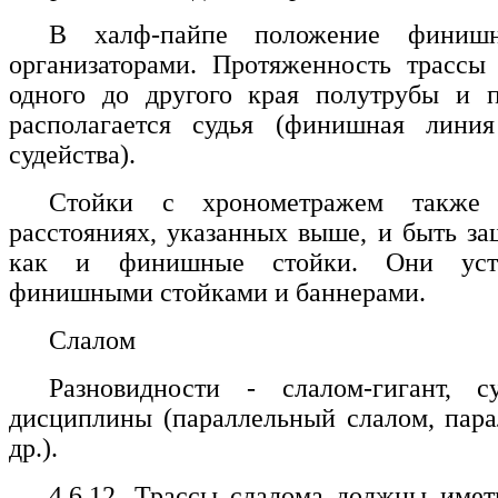
В халф-пайпе положение финишн
организаторами. Протяженность трассы 
одного до другого края полутрубы и п
располагается судья (финишная лини
судейства).
Стойки с хронометражем также
расстояниях, указанных выше, и быть з
как и финишные стойки. Они уста
финишными стойками и баннерами.
Слалом
Разновидности - слалом-гигант, су
дисциплины (параллельный слалом, пара
др.).
4.6.12. Трассы слалома должны име