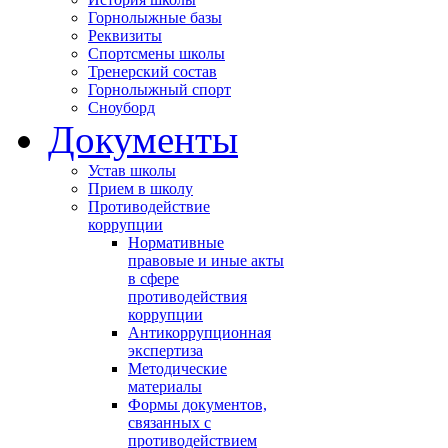
Горнолыжные базы
Реквизиты
Спортсмены школы
Тренерский состав
Горнолыжный спорт
Сноуборд
Документы
Устав школы
Прием в школу
Противодействие
коррупции
Нормативные
правовые и иные акты
в сфере
противодействия
коррупции
Антикоррупционная
экспертиза
Методические
материалы
Формы документов,
связанных с
противодействием