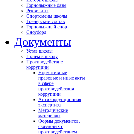
Горнолыжные базы
Реквизиты
Спортсмены школы
Тренерский состав
Горнолыжный спорт
Сноуборд
Документы
Устав школы
Прием в школу
Противодействие
коррупции
Нормативные
правовые и иные акты
в сфере
противодействия
коррупции
Антикоррупционная
экспертиза
Методические
материалы
Формы документов,
связанных с
противодействием