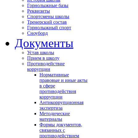
Горнолыжные базы
Реквизиты
Спортсмены школы
Тренерский состав
Горнолыжный спорт
Сноуборд
Документы
Устав школы
Прием в школу
Противодействие
коррупции
Нормативные
правовые и иные акты
в сфере
противодействия
коррупции
Антикоррупционная
экспертиза
Методические
материалы
Формы документов,
связанных с
противодействием