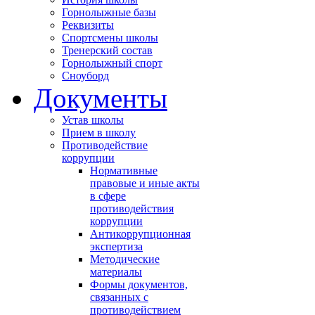
Горнолыжные базы
Реквизиты
Спортсмены школы
Тренерский состав
Горнолыжный спорт
Сноуборд
Документы
Устав школы
Прием в школу
Противодействие
коррупции
Нормативные
правовые и иные акты
в сфере
противодействия
коррупции
Антикоррупционная
экспертиза
Методические
материалы
Формы документов,
связанных с
противодействием