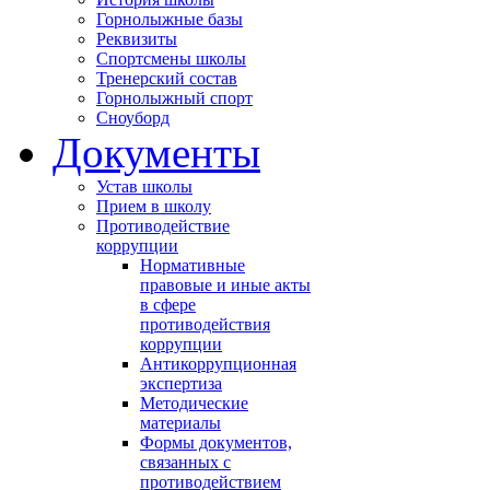
Горнолыжные базы
Реквизиты
Спортсмены школы
Тренерский состав
Горнолыжный спорт
Сноуборд
Документы
Устав школы
Прием в школу
Противодействие
коррупции
Нормативные
правовые и иные акты
в сфере
противодействия
коррупции
Антикоррупционная
экспертиза
Методические
материалы
Формы документов,
связанных с
противодействием