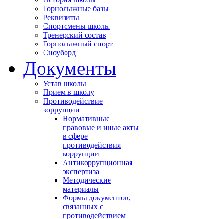
Горнолыжные базы
Реквизиты
Спортсмены школы
Тренерский состав
Горнолыжный спорт
Сноуборд
Документы
Устав школы
Прием в школу
Противодействие
коррупции
Нормативные
правовые и иные акты
в сфере
противодействия
коррупции
Антикоррупционная
экспертиза
Методические
материалы
Формы документов,
связанных с
противодействием