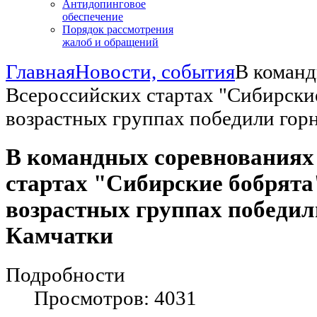
Антидопинговое
обеспечение
Порядок рассмотрения
жалоб и обращений
Главная
Новости, события
В команд
Всероссийских стартах "Сибирские
возрастных группах победили го
В командных соревнованиях
стартах "Сибирские бобрята
возрастных группах победи
Камчатки
Подробности
Просмотров: 4031