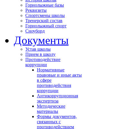
Горнолыжные базы
Реквизиты
Спортсмены школы
Тренерский состав
Горнолыжный спорт
Сноуборд
Документы
Устав школы
Прием в школу
Противодействие
коррупции
Нормативные
правовые и иные акты
в сфере
противодействия
коррупции
Антикоррупционная
экспертиза
Методические
материалы
Формы документов,
связанных с
противодействием