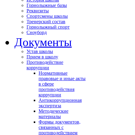
Горнолыжные базы
Реквизиты
Спортсмены школы
Тренерский состав
Горнолыжный спорт
Сноуборд
Документы
Устав школы
Прием в школу
Противодействие
коррупции
Нормативные
правовые и иные акты
в сфере
противодействия
коррупции
Антикоррупционная
экспертиза
Методические
материалы
Формы документов,
связанных с
противодействием