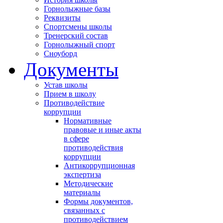
Горнолыжные базы
Реквизиты
Спортсмены школы
Тренерский состав
Горнолыжный спорт
Сноуборд
Документы
Устав школы
Прием в школу
Противодействие
коррупции
Нормативные
правовые и иные акты
в сфере
противодействия
коррупции
Антикоррупционная
экспертиза
Методические
материалы
Формы документов,
связанных с
противодействием