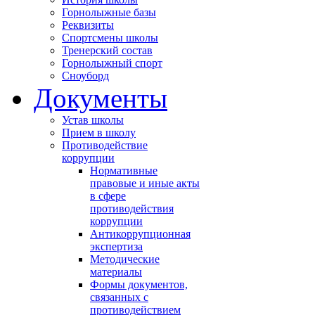
Горнолыжные базы
Реквизиты
Спортсмены школы
Тренерский состав
Горнолыжный спорт
Сноуборд
Документы
Устав школы
Прием в школу
Противодействие
коррупции
Нормативные
правовые и иные акты
в сфере
противодействия
коррупции
Антикоррупционная
экспертиза
Методические
материалы
Формы документов,
связанных с
противодействием